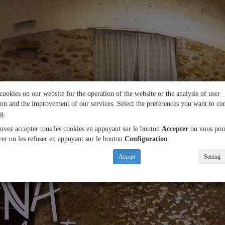
ookies on our website for the operation of the website or the analysis of user
ion and the improvement of our services. Select the preferences you want to co
g.
uvez accepter tous les cookies en appuyant sur le bouton
Accepter
ou vous pou
rer ou les refuser en appuyant sur le bouton
Configuration
.
Accept
Setting