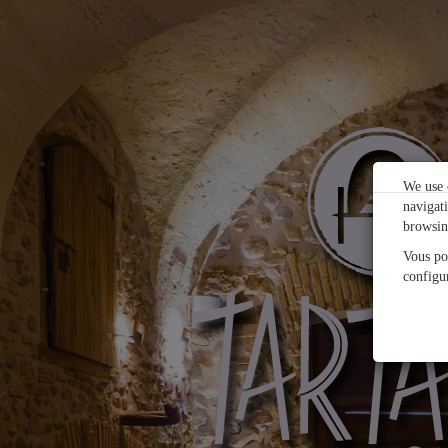
We use c
navigat
browsin
Vous po
configu