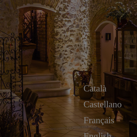
Català
Castellano
Français
English