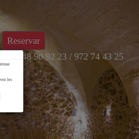
Reservar
tlf.: 648 90 92 23 / 972 74 43 25
ntinue
vez les